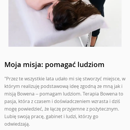
Moja misja: pomagać ludziom
"Przez te wszystkie lata udało mi się stworzyć miejsce, w
którym realizuję podstawową ideę zgodną ze mną jak i
misją Bowena – pomagam ludziom. Terapia Bowena to
pasja, która z czasem i doświadczeniem wzrasta i dziś
mogę powiedzieć, że łączę przyjemne z pożytecznym.
Lubię swoją pracę, gabinet i ludzi, którzy go
odwiedzają.