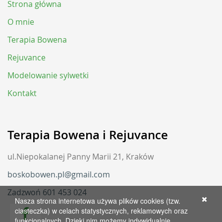
Strona główna
O mnie
Terapia Bowena
Rejuvance
Modelowanie sylwetki
Kontakt
Terapia Bowena i Rejuvance
ul.Niepokalanej Panny Marii 21, Kraków
boskobowen.pl@gmail.com
Zadzwoń 601 453 024
Nasza strona internetowa używa plików cookies (tzw.
ciasteczka) w celach statystycznych, reklamowych oraz
funkcjonalnych. Dzięki nim możemy indywidualnie