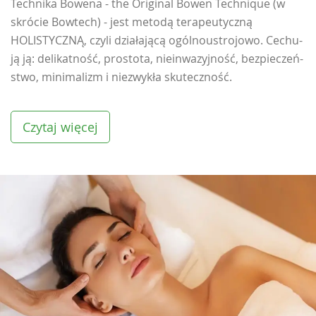
Tech­ni­ka Bo­we­na - the Ori­gi­nal Bo­wen Tech­ni­que (w
skró­cie Bow­tech) - jest me­to­dą te­ra­peu­tycz­ną
HOLISTYCZNĄ, czy­li dzia­ła­ją­cą ogól­no­ustro­jo­wo. Ce­chu­
ją ją: de­li­kat­ność, pro­sto­ta, nie­in­wa­zyj­ność, bez­pie­czeń­
stwo, mi­ni­ma­lizm i nie­zwy­kła sku­tecz­ność.
Czytaj więcej